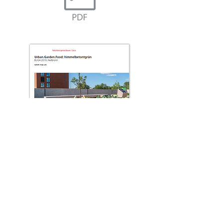
Urban.Garden.Food:
himmelbetontgrün
Lotz, K. (2019)