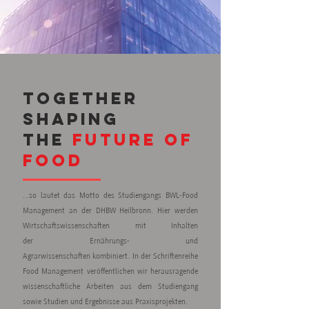
TOGETHER
SHapING
THE
FUTURE OF
FOOD
...so lautet das Motto des Studiengangs BWL-Food
Management an der DHBW Heilbronn. Hier werden
Wirtschaftswissenschaften mit Inhalten
der Ernährungs- und
Agrarwissenschaften kombiniert. In der Schriftenreihe
Food Management veröffentlichen wir herausragende
wissenschaftliche Arbeiten aus dem Studiengang
sowie Studien und Ergebnisse aus Praxisprojekten.